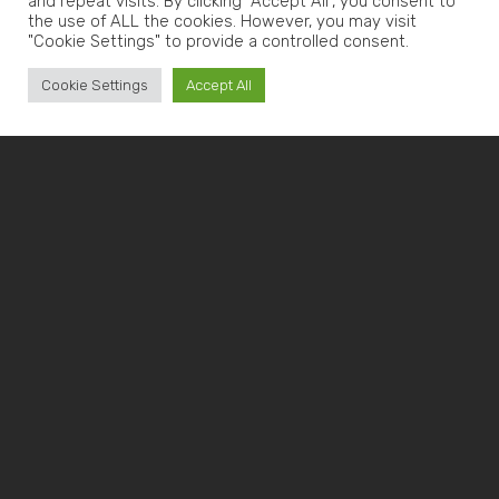
and repeat visits. By clicking “Accept All”, you consent to
the use of ALL the cookies. However, you may visit
"Cookie Settings" to provide a controlled consent.
Cookie Settings
Accept All
PORTASTAMPI A
DISEGNO DAL 1988
L’eccellenza tecnica di Steel
Lavorazioni Meccaniche
Dal 1988,
Steel Lavorazioni Meccaniche
mette a
disposizione il suo know-how per la realizzazione di