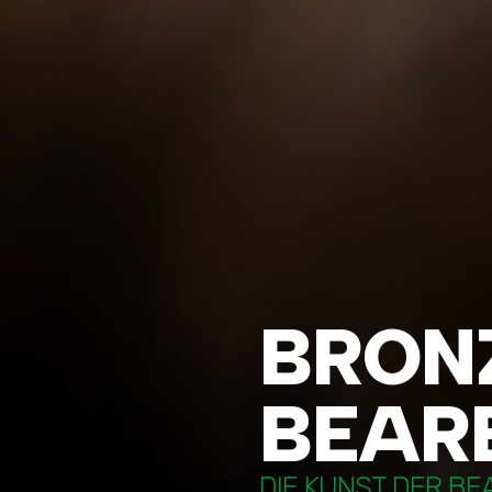
BRON
BEAR
DIE KUNST DER B