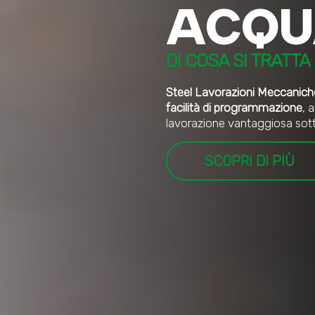
ACQU
DI COSA SI TRATT
Steel Lavorazioni Meccanich
facilità di programmazione
, a
lavorazione vantaggiosa sott
SCOPRI DI PI
Ù